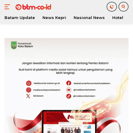
Batam Update
News Kepri
Nasional News
Hotel
O
Langsung
ke
konten