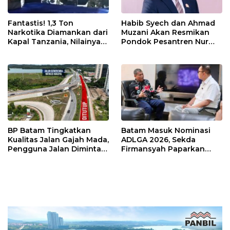
Fantastis! 1,3 Ton
Habib Syech dan Ahmad
Narkotika Diamankan dari
Muzani Akan Resmikan
Kapal Tanzania, Nilainya
Pondok Pesantren Nur
Tembus Rp4,55 Triliun
Iman di Pulau Kasu, Iman
Sutiawan Cek Kesiapan
BP Batam Tingkatkan
Batam Masuk Nominasi
Kualitas Jalan Gajah Mada,
ADLGA 2026, Sekda
Pengguna Jalan Diminta
Firmansyah Paparkan
Ekstra Hati-hati
Transformasi Digital
Berbasis Data