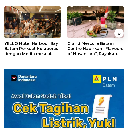
«
»
YELLO Hotel Harbour Bay
Grand Mercure Batam
Batam Perkuat Kolaborasi
Centre Hadirkan “Flavours
dengan Media melalui
of Nusantara”, Rayakan
YELLO Connect
HUT RI dengan Cita Rasa
Kuliner Indonesia