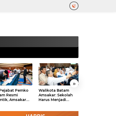
tutup
»
 Pejabat Pemko
Walikota Batam
Ekonomi Batam
am Resmi
Amsakar: Sekolah
Diproyeksikan
antik, Amsakar
Harus Menjadi
Tumbuh hingga 
ankan Integritas
Ruang Aman bagi
Persen, Pemko
 Pelayanan
Anak untuk Tumbuh
Naikkan Target
dan Berprestasi
Pendapatan Da