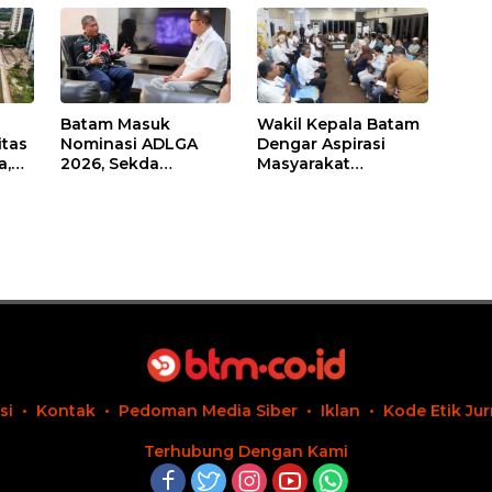
Batam Masuk
Wakil Kepala Batam
itas
Nominasi ADLGA
Dengar Aspirasi
a,
2026, Sekda
Masyarakat
Firmansyah
Rempang – Galang:
ati-
Paparkan
Pastikan
Transformasi Digital
Pembangunan
Berbasis Data
Sekolah Rakyat
Berorientasi
Pengembangan
Masa Depan
Pendidikan
si
Kontak
Pedoman Media Siber
Iklan
Kode Etik Jur
Terhubung Dengan Kami