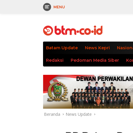
MENU
Langsung
tutup
ke
konten
Batam Update
News Kepri
Nasion
Redaksi
Pedoman Media Siber
Ko
Beranda
News Update