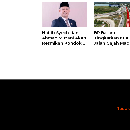
Habib Syech dan
BP Batam
Ahmad Muzani Akan
Tingkatkan Kual
Resmikan Pondok
Jalan Gajah Mad
Pesantren Nur Iman
Pengguna Jalan
di Pulau Kasu, Iman
Diminta Ekstra H
Sutiawan Cek
hati
Kesiapan
Redak