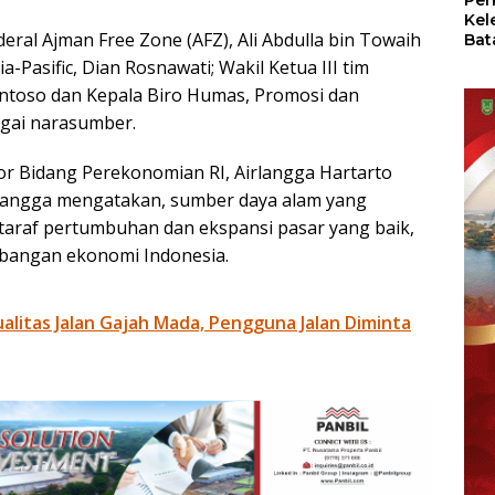
Per
Kel
eral Ajman Free Zone (AFZ), Ali Abdulla bin Towaih
Bat
Pas
a-Pasific, Dian Rosnawati; Wakil Ketua III tim
dan
ntoso dan Kepala Biro Humas, Promosi dan
Oba
agai narasumber.
or Bidang Perekonomian RI, Airlangga Hartarto
rlangga mengatakan, sumber daya alam yang
 taraf pertumbuhan dan ekspansi pasar yang baik,
mbangan ekonomi Indonesia.
litas Jalan Gajah Mada, Pengguna Jalan Diminta