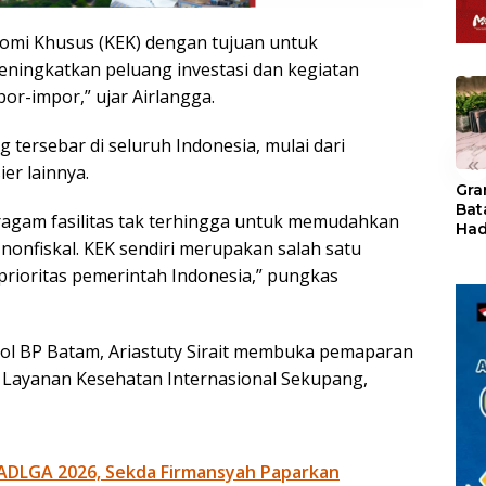
mi Khusus (KEK) dengan tujuan untuk
ningkatkan peluang investasi dan kegiatan
por-impor,” ujar Airlangga.
 tersebar di seluruh Indonesia, mulai dari
«
ier lainnya.
Gra
Bat
ragam fasilitas tak terhingga untuk memudahkan
Had
n nonfiskal. KEK sendiri merupakan salah satu
of 
Ray
 prioritas pemerintah Indonesia,” pungkas
den
Kul
ol BP Batam, Ariastuty Sirait membuka pemaparan
 Layanan Kesehatan Internasional Sekupang,
ADLGA 2026, Sekda Firmansyah Paparkan