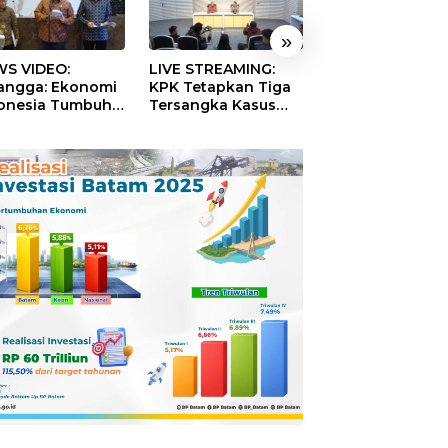
»
S VIDEO:
LIVE STREAMING:
TERBONGKAR!
langga: Ekonomi
KPK Tetapkan Tiga
Ratusan Rekeni
onesia Tumbuh
Tersangka Kasus
Virtual SPPG Fikt
9 Persen pada
Dugaan Korupsi
Diduga Terima 
ester II 2026
Digitalisasi SPBU
Rp311 Miliar, Ka
Pertamina
Dilaporkan ke
Kejaksaan