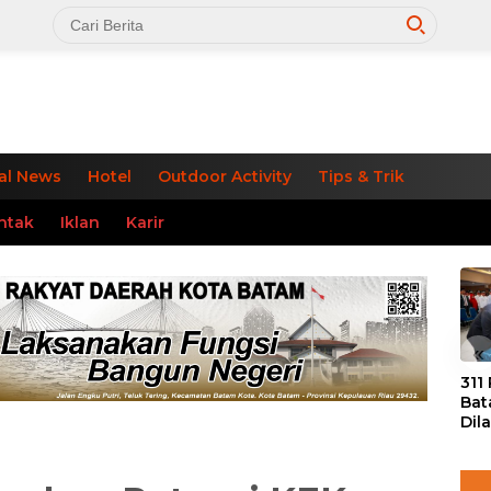
al News
Hotel
Outdoor Activity
Tips & Trik
ntak
Iklan
Karir
«
311
Bat
Dil
Tek
dan