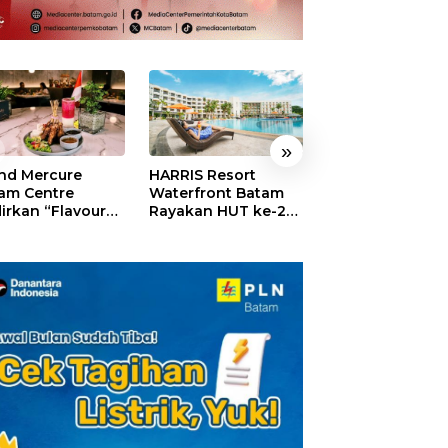
»
nd Mercure
HARRIS Resort
GM For A Day 2
am Centre
Waterfront Batam
Sukses Digelar,
irkan “Flavours
Rayakan HUT ke-24,
Puluhan Anak
Nusantara”,
Tebar Giveaway dan
Rasakan Jadi
akan HUT RI
Diskon Menginap
General Manage
gan Cita Rasa
24%
Hotel Sehari
iner Indonesia