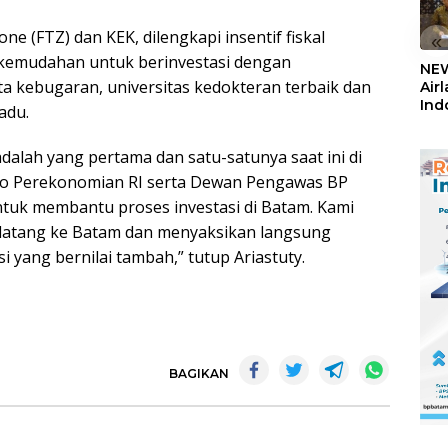
ne (FTZ) dan KEK, dilengkapi insentif fiskal
«
kemudahan untuk berinvestasi dengan
NEW
 kebugaran, universitas kedokteran terbaik dan
Air
Ind
adu.
5,2
Sem
dalah yang pertama dan satu-satunya saat ini di
ko Perekonomian RI serta Dewan Pengawas BP
uk membantu proses investasi di Batam. Kami
datang ke Batam dan menyaksikan langsung
 yang bernilai tambah,” tutup Ariastuty.
BAGIKAN