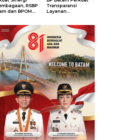
kuat Sinergi
BP Batam Perkuat
BP Batam Duku
embagaan, RSBP
Transparansi
Penertiban Rua
am dan BPOM
Layanan
Laut, Pastikan
tikan Pelayanan
Pertanahan, Alokasi
Pemanfaatan Se
 Ketersediaan
Tanah Reguler
Aturan
t Aman
Segera Hadir Melalui
LMS