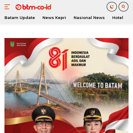
Batam Update
News Kepri
Nasional News
Hotel
O
Langsung
ke
konten