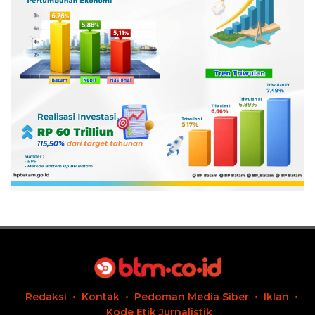
Redaksi
Kontak
Pedoman Media Siber
Iklan
Kode Etik Jurnalistik