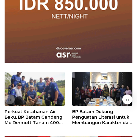
«
»
Perkuat Ketahanan Air
BP Batam Dukung
Baku, BP Batam Gandeng
Penguatan Literasi untuk
Mc Dermott Tanam 400
Membangun Karakter dan
Bambu Betung di
Kebhinekaan Bagi
Bendungan Sei Nongsa
Generasi Masa Depan