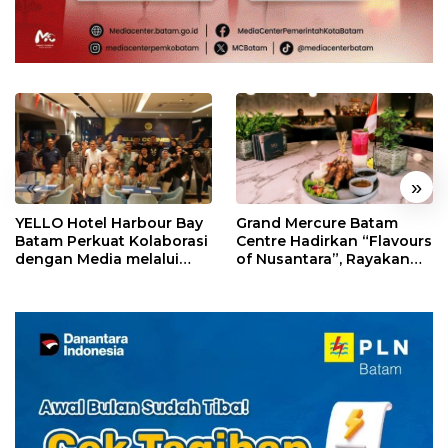
«
»
YELLO Hotel Harbour Bay
Grand Mercure Batam
Batam Perkuat Kolaborasi
Centre Hadirkan “Flavours
dengan Media melalui
of Nusantara”, Rayakan
YELLO Connect
HUT RI dengan Cita Rasa
Kuliner Indonesia