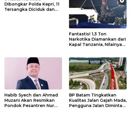
Dibongkar Polda Kepri, 11
Tersangka Diciduk dan
Sabu 402 Gram Disita
Fantastis! 1,3 Ton
Narkotika Diamankan dari
Kapal Tanzania, Nilainya
Tembus Rp4,55 Triliun
Habib Syech dan Ahmad
BP Batam Tingkatkan
Muzani Akan Resmikan
Kualitas Jalan Gajah Mada,
Pondok Pesantren Nur
Pengguna Jalan Diminta
Iman di Pulau Kasu, Iman
Ekstra Hati-hati
Sutiawan Cek Kesiapan