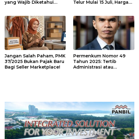
yang Wajib Diketahui
Telur Mulai 15 Juli, Harga
Wajib Pajak dan
Ayam dan Telur Dijual
Konsultan Pajak
Segini di Batam. Masih
Mahal?
Jangan Salah Paham, PMK
Permenkum Nomor 49
37/2025 Bukan Pajak Baru
Tahun 2025: Tertib
Bagi Seller Marketplace!
Administrasi atau
Tambahan Beban bagi
Pelaku Usaha?