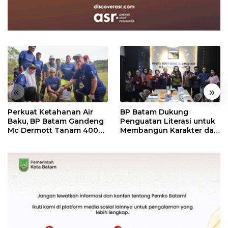
«
»
Perkuat Ketahanan Air
BP Batam Dukung
Baku, BP Batam Gandeng
Penguatan Literasi untuk
Mc Dermott Tanam 400
Membangun Karakter dan
Bambu Betung di
Kebhinekaan Bagi
Bendungan Sei Nongsa
Generasi Masa Depan