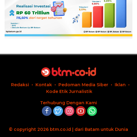
Redaksi
Kontak
Pedoman Media Siber
Iklan
Kode Etik Jurnalistik
Terhubung Dengan Kami
© copyright 2026 btm.co.id | dari Batam untuk Dunia