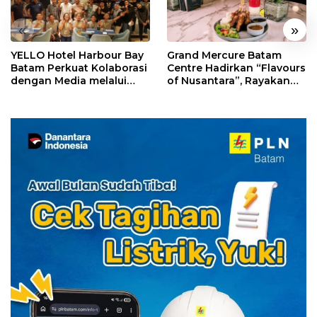
«
»
YELLO Hotel Harbour Bay
Grand Mercure Batam
Batam Perkuat Kolaborasi
Centre Hadirkan “Flavours
dengan Media melalui
of Nusantara”, Rayakan
YELLO Connect
HUT RI dengan Cita Rasa
Kuliner Indonesia