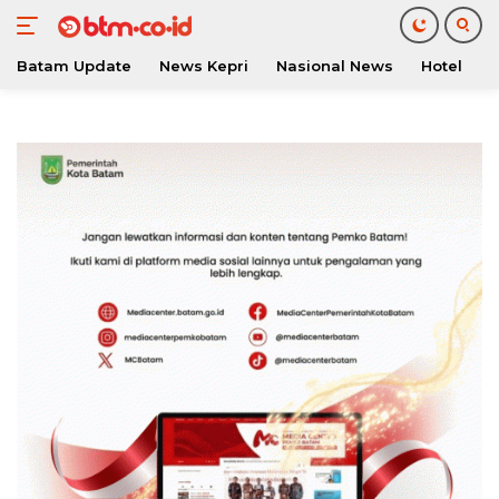
Batam Update
News Kepri
Nasional News
Hotel
O
Langsung
ke
konten