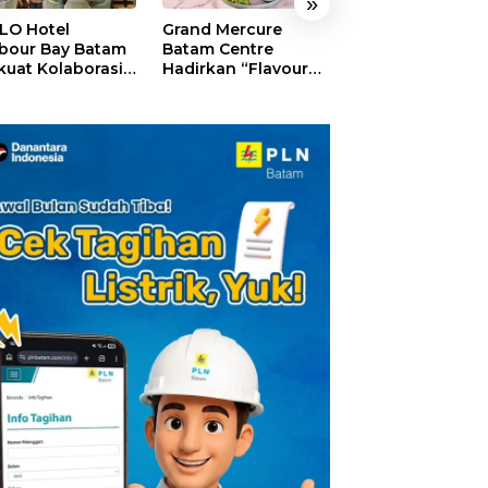
»
LO Hotel
Grand Mercure
HARRIS Resort
bour Bay Batam
Batam Centre
Waterfront Bat
kuat Kolaborasi
Hadirkan “Flavours
Rayakan HUT ke
gan Media
of Nusantara”,
Tebar Giveaway
alui YELLO
Rayakan HUT RI
Diskon Mengin
nect
dengan Cita Rasa
24%
Kuliner Indonesia