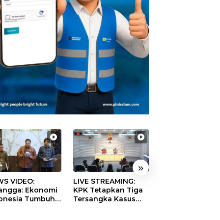
»
S VIDEO:
LIVE STREAMING:
TERBONGKAR!
langga: Ekonomi
KPK Tetapkan Tiga
Ratusan Rekeni
onesia Tumbuh
Tersangka Kasus
Virtual SPPG Fikt
9 Persen pada
Dugaan Korupsi
Diduga Terima 
ester II 2026
Digitalisasi SPBU
Rp311 Miliar, Ka