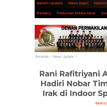
Batam Update
News Kepri
Nasion
Redaksi
Pedoman Media Siber
Ko
Beranda
News Update
Rani Rafitriyani
Hadiri Nobar Tim
Irak di Indoor 
btm.co