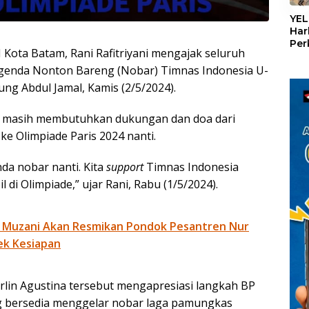
«
YEL
Har
Per
ota Batam, Rani Rafitriyani mengajak seluruh
den
mel
genda Nonton Bareng (Nobar) Timnas Indonesia U-
Con
ung Abdul Jamal, Kamis (2/5/2024).
 masih membutuhkan dukungan dan doa dari
ke Olimpiade Paris 2024 nanti.
da nobar nanti. Kita
support
Timnas Indonesia
di Olimpiade,” ujar Rani, Rabu (1/5/2024).
 Muzani Akan Resmikan Pondok Pesantren Nur
ek Kesiapan
rlin Agustina tersebut mengapresiasi langkah BP
g bersedia menggelar nobar laga pamungkas