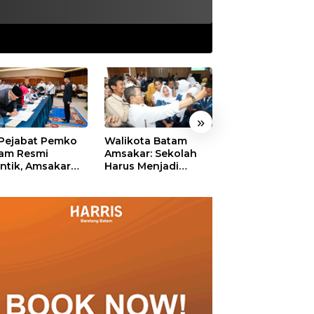
»
 Pejabat Pemko
Walikota Batam
Ekonomi Batam
am Resmi
Amsakar: Sekolah
Diproyeksikan
antik, Amsakar
Harus Menjadi
Tumbuh hingga 
ankan Integritas
Ruang Aman bagi
Persen, Pemko
 Pelayanan
Anak untuk Tumbuh
Naikkan Target
dan Berprestasi
Pendapatan Da