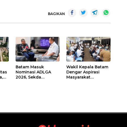
BAGIKAN
Batam Masuk
Wakil Kepala Batam
itas
Nominasi ADLGA
Dengar Aspirasi
a,
2026, Sekda
Masyarakat
Firmansyah
Rempang – Galang:
ati-
Paparkan
Pastikan
Transformasi Digital
Pembangunan
Berbasis Data
Sekolah Rakyat
Berorientasi
Pengembangan
Masa Depan
Pendidikan