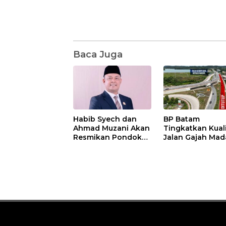
Baca Juga
Habib Syech dan
BP Batam
Ahmad Muzani Akan
Tingkatkan Kual
Resmikan Pondok
Jalan Gajah Mad
Pesantren Nur Iman
Pengguna Jalan
di Pulau Kasu, Iman
Diminta Ekstra H
Sutiawan Cek
hati
Kesiapan