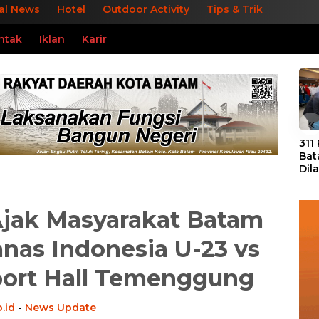
al News
Hotel
Outdoor Activity
Tips & Trik
ntak
Iklan
Karir
«
311
Bat
Dil
Tek
dan
 Ajak Masyarakat Batam
nas Indonesia U-23 vs
Sport Hall Temenggung
.id
-
News Update