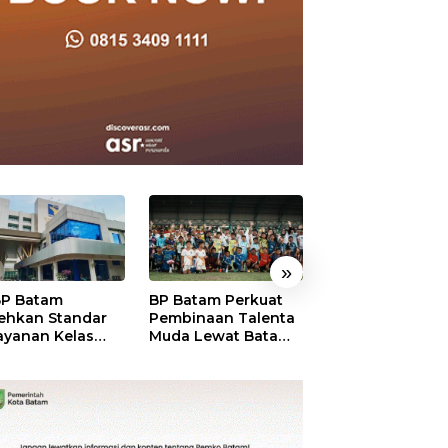
»
P Batam
BP Batam Perkuat
Perkuat Sinergi
ehkan Standar
Pembinaan Talenta
Kelembagaan, 
ayanan Kelas
Muda Lewat Batam
Batam dan BPO
ia, Raih
Prime International
Pastikan Pelay
mond Status dari
Grassroot Football
dan Ketersedia
O
Festival 2026
Obat Aman