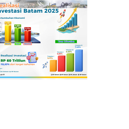
Pertamina
Dilaporkan ke
Kejaksaan