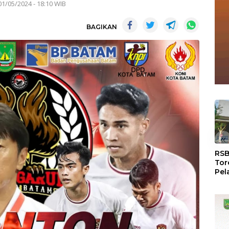
01/05/2024 - 18:10 WIB
BAGIKAN
«
RSB
Tor
Pel
Dun
Dia
WS