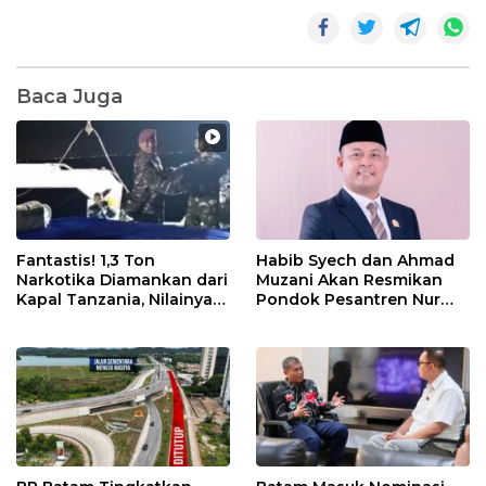
Baca Juga
Fantastis! 1,3 Ton
Habib Syech dan Ahmad
Narkotika Diamankan dari
Muzani Akan Resmikan
Kapal Tanzania, Nilainya
Pondok Pesantren Nur
Tembus Rp4,55 Triliun
Iman di Pulau Kasu, Iman
Sutiawan Cek Kesiapan