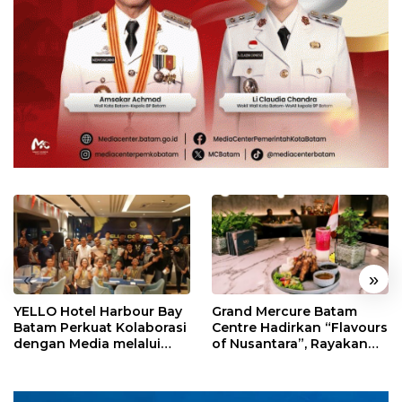
«
»
YELLO Hotel Harbour Bay
Grand Mercure Batam
Batam Perkuat Kolaborasi
Centre Hadirkan “Flavours
dengan Media melalui
of Nusantara”, Rayakan
YELLO Connect
HUT RI dengan Cita Rasa
Kuliner Indonesia