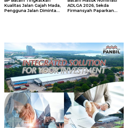
BP Batam Tingkatkan
Batam Masuk Nominasi
Kualitas Jalan Gajah Mada,
ADLGA 2026, Sekda
Pengguna Jalan Diminta
Firmansyah Paparkan
Ekstra Hati-hati
Transformasi Digital
Berbasis Data