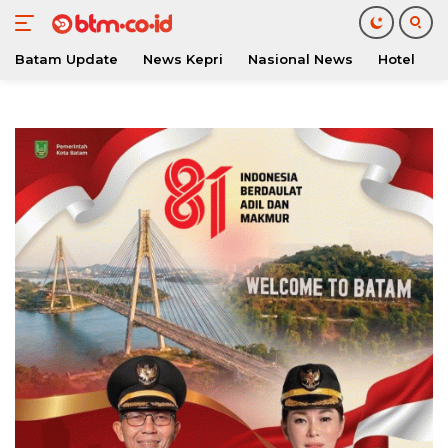
Batam Update
News Kepri
Nasional News
Hotel
O
Langsung
ke
konten