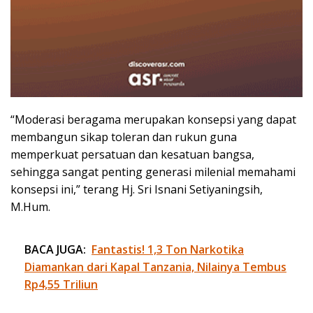
“Moderasi beragama merupakan konsepsi yang dapat
membangun sikap toleran dan rukun guna
memperkuat persatuan dan kesatuan bangsa,
sehingga sangat penting generasi milenial memahami
konsepsi ini,” terang Hj. Sri Isnani Setiyaningsih,
M.Hum.
BACA JUGA:
Fantastis! 1,3 Ton Narkotika
Diamankan dari Kapal Tanzania, Nilainya Tembus
Rp4,55 Triliun