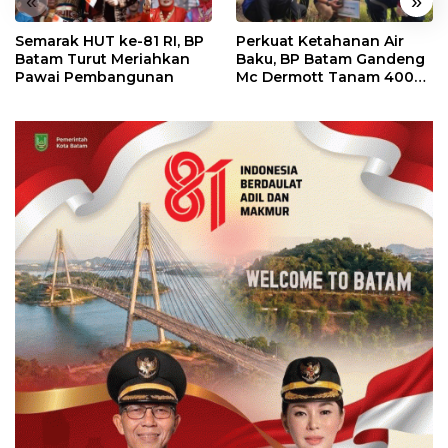
«
»
Semarak HUT ke-81 RI, BP
Perkuat Ketahanan Air
Batam Turut Meriahkan
Baku, BP Batam Gandeng
Pawai Pembangunan
Mc Dermott Tanam 400
Bambu Betung di
Bendungan Sei Nongsa