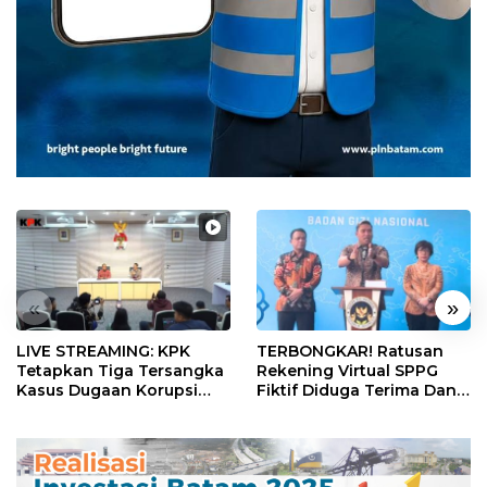
«
»
LIVE STREAMING: KPK
TERBONGKAR! Ratusan
Tetapkan Tiga Tersangka
Rekening Virtual SPPG
Kasus Dugaan Korupsi
Fiktif Diduga Terima Dana
Digitalisasi SPBU
Rp311 Miliar, Kasus
Pertamina
Dilaporkan ke Kejaksaan