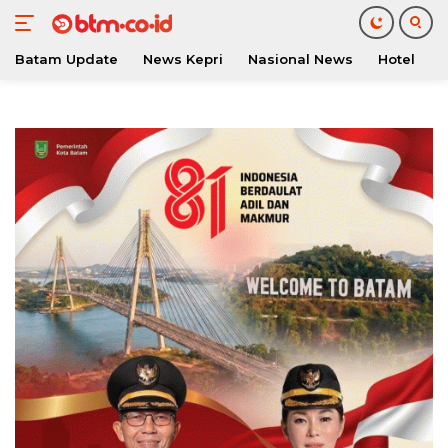
Batam Update
News Kepri
Nasional News
Hotel
O
Langsung
ke
konten