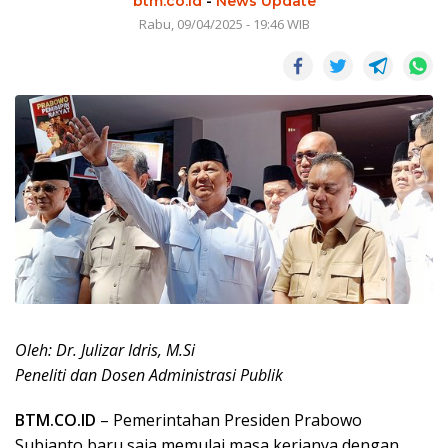
btm.co.id
-
News Update
Rabu, 09/04/2025 - 19:46 WIB
Oleh: Dr. Julizar Idris, M.Si
Peneliti dan Dosen Administrasi Publik
BTM.CO.ID
– Pemerintahan Presiden Prabowo
Subianto baru saja memulai masa kerjanya dengan