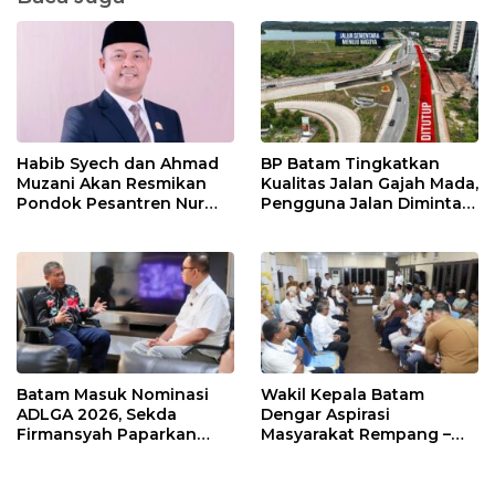
Habib Syech dan Ahmad
BP Batam Tingkatkan
Muzani Akan Resmikan
Kualitas Jalan Gajah Mada,
Pondok Pesantren Nur
Pengguna Jalan Diminta
Iman di Pulau Kasu, Iman
Ekstra Hati-hati
Sutiawan Cek Kesiapan
Batam Masuk Nominasi
Wakil Kepala Batam
ADLGA 2026, Sekda
Dengar Aspirasi
Firmansyah Paparkan
Masyarakat Rempang –
Transformasi Digital
Galang: Pastikan
Berbasis Data
Pembangunan Sekolah
Rakyat Berorientasi