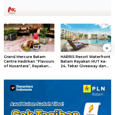
«
»
Grand Mercure Batam
HARRIS Resort Waterfront
Centre Hadirkan “Flavours
Batam Rayakan HUT ke-
of Nusantara”, Rayakan
24, Tebar Giveaway dan
HUT RI dengan Cita Rasa
Diskon Menginap 24%
Kuliner Indonesia