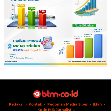
Redaksi
Kontak
Pedoman Media Siber
Iklan
Kode Etik Jurnalistik