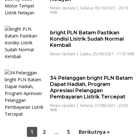
News Update
|
Selasa, 05/10/2021 - 20:19
WIB
bright PLN Batam Pastikan
Kondisi Listrik Sudah Normal
Kembali
News Update
|
Sabtu, 25/09/2021 - 11:35 WIB
34 Pelanggan bright PLN Batam
Dapat Hadiah, Program
Apresiasi Pelanggan
Pembayaran Listrik Tercepat
News Update
|
Selasa, 31/08/2021 - 23:03
WIB
Paginasi
1
2
…
5
Berikutnya »
pos