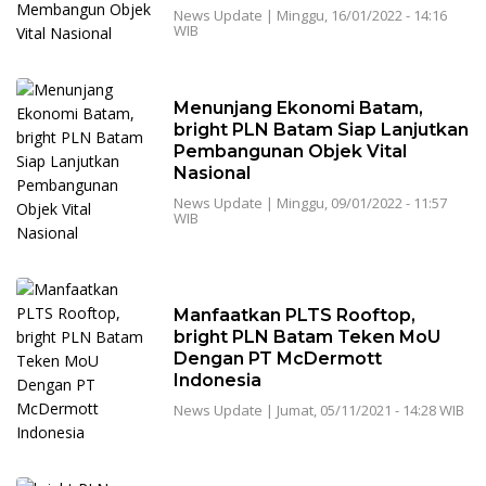
News Update
|
Minggu, 16/01/2022 - 14:16
WIB
Menunjang Ekonomi Batam,
bright PLN Batam Siap Lanjutkan
Pembangunan Objek Vital
Nasional
News Update
|
Minggu, 09/01/2022 - 11:57
WIB
Manfaatkan PLTS Rooftop,
bright PLN Batam Teken MoU
Dengan PT McDermott
Indonesia
News Update
|
Jumat, 05/11/2021 - 14:28 WIB