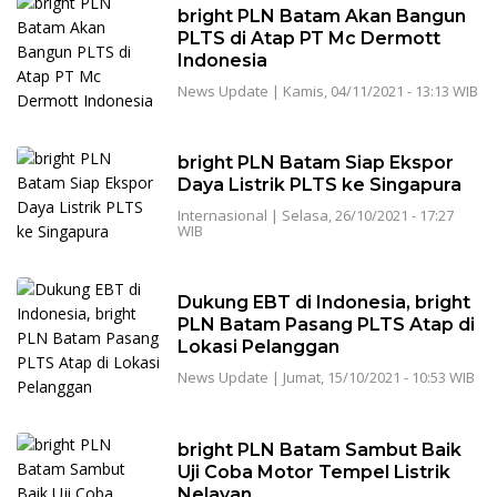
bright PLN Batam Akan Bangun
PLTS di Atap PT Mc Dermott
Indonesia
News Update
|
Kamis, 04/11/2021 - 13:13 WIB
bright PLN Batam Siap Ekspor
Daya Listrik PLTS ke Singapura
Internasional
|
Selasa, 26/10/2021 - 17:27
WIB
Dukung EBT di Indonesia, bright
PLN Batam Pasang PLTS Atap di
Lokasi Pelanggan
News Update
|
Jumat, 15/10/2021 - 10:53 WIB
bright PLN Batam Sambut Baik
Uji Coba Motor Tempel Listrik
Nelayan