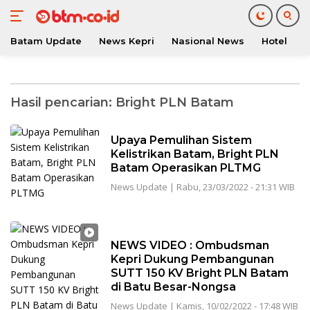
Batam Update
News Kepri
Nasional News
Hotel
O
Langsung
ke
konten
Hasil pencarian:
Bright PLN Batam
Upaya Pemulihan Sistem
Kelistrikan Batam, Bright PLN
Batam Operasikan PLTMG
News Update
|
Rabu, 23/03/2022 - 21:31 WIB
NEWS VIDEO : Ombudsman
Kepri Dukung Pembangunan
SUTT 150 KV Bright PLN Batam
di Batu Besar-Nongsa
News Update
|
Kamis, 10/02/2022 - 17:48 WIB