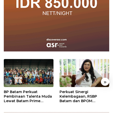
«
»
BP Batam Perkuat
Perkuat Sinergi
Pembinaan Talenta Muda
Kelembagaan, RSBP
Lewat Batam Prime
Batam dan BPOM
International Grassroot
Pastikan Pelayanan dan
Football Festival 2026
Ketersediaan Obat Aman